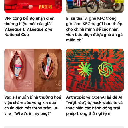
VPF công bố Bộ nhận diện
Bị sa thải vì ghé KFC trong
thương hiệu mới của giải
giờ làm: KFC tự gửi bưu thiếp
V.League 1, V.League 2 và
cho chính mình để các nhân
National Cup
viên bưu điện được ghé ăn gà
miễn phí
Vagisil muốn bình thường hoá
Anthropic và OpenAI lại để AI
việc chăm sóc vùng kín qua
“vượt rào”, tự hack website và
chiến dịch bắt trend trào lưu
thực hiện các hành động trái
viral “What’s in my bag?”
phép trong thử nghiệm