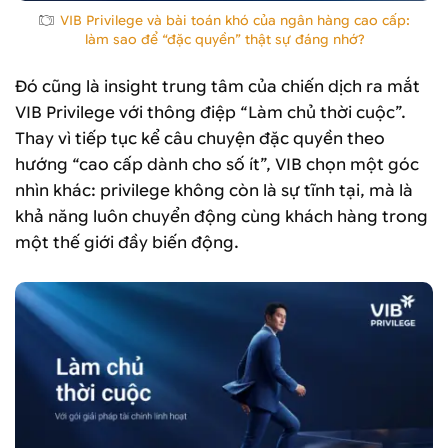
VIB Privilege và bài toán khó của ngân hàng cao cấp:
làm sao để “đặc quyền” thật sự đáng nhớ?
Đó cũng là insight trung tâm của chiến dịch ra mắt
VIB Privilege với thông điệp “Làm chủ thời cuộc”.
Thay vì tiếp tục kể câu chuyện đặc quyền theo
hướng “cao cấp dành cho số ít”, VIB chọn một góc
nhìn khác: privilege không còn là sự tĩnh tại, mà là
khả năng luôn chuyển động cùng khách hàng trong
một thế giới đầy biến động.