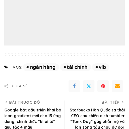
ngân hàng
tài chính
vib
TAGS:
CHIA SẺ
BÀI TRƯỚC ĐÓ
BÀI TIẾP
Google bắt đầu triển khai bộ
Starbucks Hàn Quốc sa thải
icon gradient mới cho 13 ứng
CEO sau chiến dịch tumbler
dụng, chính thức “khai tử”
“Tank Day” gây phẫn nộ và
quy tắc 4 màu
làn sóng tẩy chay dữ dội