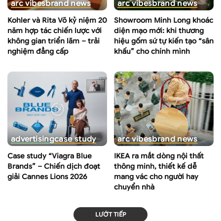
arc vibes
brand news
arc vibes
brand news
Kohler và Rita Võ kỷ niệm 20
Showroom Minh Long khoác
năm hợp tác chiến lược với
diện mạo mới: khi thương
không gian triển lãm – trải
hiệu gốm sứ tự kiến tạo “sân
nghiệm đẳng cấp
khấu” cho chính mình
advertising
case study
arc vibes
brand news
Case study “Viagra Blue
IKEA ra mắt dòng nội thất
Brands” – Chiến dịch đoạt
thông minh, thiết kế dễ
giải Cannes Lions 2026
mang vác cho người hay
chuyển nhà
LƯỚT TIẾP