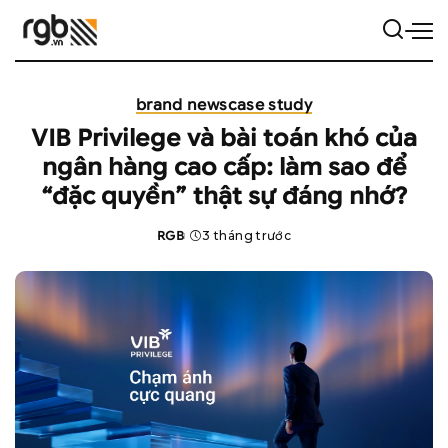
brand news
case study
VIB Privilege và bài toán khó của
ngân hàng cao cấp: làm sao để
“đặc quyền” thật sự đáng nhớ?
RGB
3 tháng trước
Posted
by