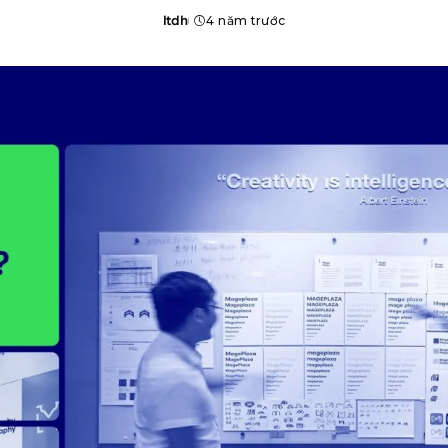
ltdh
4 năm trước
Posted
by