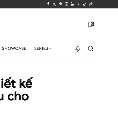
0
SHOWCASE
SERIES
iết kế
u cho