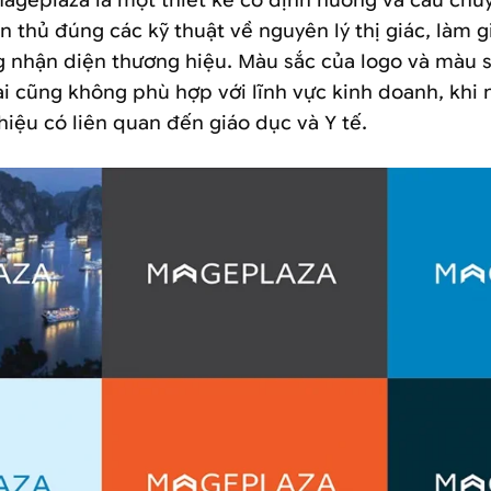
Mageplaza là một thiết kế có định hướng và câu chuy
n thủ đúng các kỹ thuật về nguyên lý thị giác, làm 
g nhận diện thương hiệu. Màu sắc của logo và màu 
ại cũng không phù hợp với lĩnh vực kinh doanh, khi 
hiệu có liên quan đến giáo dục và Y tế.