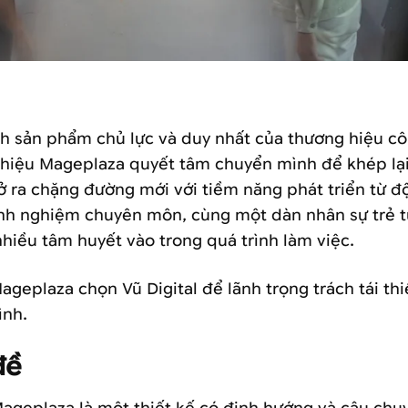
Hình ảnh đội ngũ Vũ Digital thực hiện dự án
nh sản phẩm chủ lực và duy nhất của thương hiệu c
 hiệu Mageplaza quyết tâm chuyển mình để khép lạ
Mở ra chặng đường mới với tiềm năng phát triển từ đ
inh nghiệm chuyên môn, cùng một dàn nhân sự trẻ t
nhiều tâm huyết vào trong quá trình làm việc.
ageplaza chọn Vũ Digital để lãnh trọng trách tái th
ình.
đề