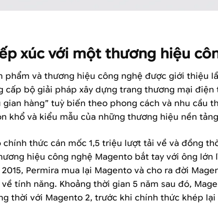
Mageplaza phiên bản đầu tiên, và phiên bản sau khi Vũ Digital phát
iếp xúc với một thương hiệu cô
 phẩm và thương hiệu công nghệ được giới thiệu lầ
 cấp bộ giải pháp xây dựng trang thương mại điện
gian hàng” tuỳ biến theo phong cách và nhu cầu thự
ôn khổ và kiểu mẫu của những thương hiệu nền tảng 
hính thức cán mốc 1,5 triệu lượt tải về và đồng th
hương hiệu công nghệ Magento bắt tay với ông lớn l
 2015, Permira mua lại Magento và cho ra đời Mage
 về tính năng. Khoảng thời gian 5 năm sau đó, Mage
ng thời với Magento 2, trước khi chính thức khép lạ