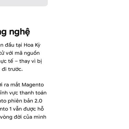
 triển
ng nghệ
n đầu tại Hoa Kỳ
 tử với mã nguồn
c tế – thay vì bị
đi trước.
ời ra mắt Magento
ĩnh vực thanh toán
nto phiên bản 2.0
nto 1 vẫn được hỗ
i vòng đời của mình