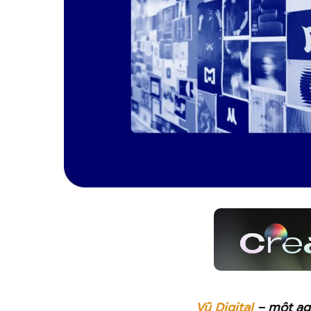
Vũ Digital
– một age