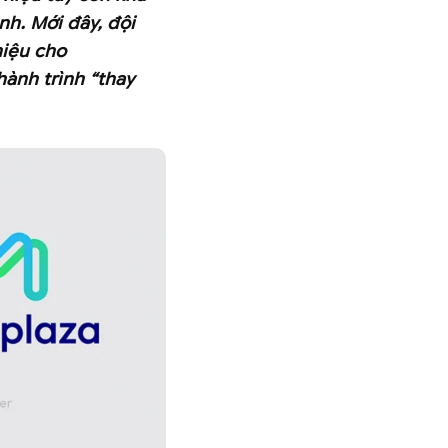
h. Mới đây, đội
hiệu cho
ành trình “thay