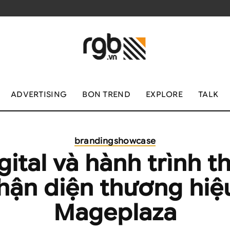
ADVERTISING
BON TREND
EXPLORE
TALK
branding
showcase
gital và hành trình th
hận diện thương hiệ
Mageplaza