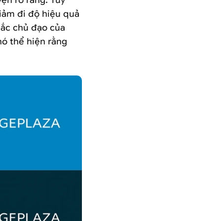
ện rõ ràng. Tuy
giảm đi độ hiệu quả
sắc chủ đạo của
nó thể hiện rằng