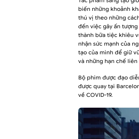
Tác phẩm sáng tạo giớ
biến những khoảnh khắ
thú vị theo những các
đến việc gây ấn tượng 
thành bữa tiệc khiêu 
nhận sức mạnh của ngư
tạo của mình để giữ v
và những hạn chế liên
Bộ phim được đạo diễn
được quay tại Barcelon
về COVID-19.