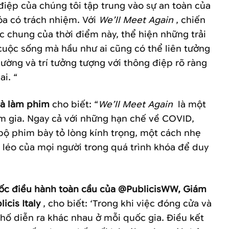
điệp của chúng tôi tập trung vào sự an toàn của
óa có trách nhiệm. Với
We’ll Meet Again
, chiến
c chung của thời điểm này, thể hiện những trải
cuộc sống mà hầu như ai cũng có thể liên tưởng
cường và trí tưởng tượng với thông điệp rõ ràng
i. “
hà làm phim
cho biết: “
We’ll Meet Again
là một
am gia. Ngay cả với những hạn chế về COVID,
bộ phim bày tỏ lòng kính trọng, một cách nhẹ
 léo của mọi người trong quá trình khóa để duy
đốc điều hành toàn cầu của @PublicisWW, Giám
icis Italy
, cho biết: ‘Trong khi việc đóng cửa và
hố diễn ra khác nhau ở mỗi quốc gia. Điều kết