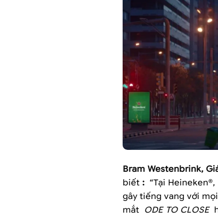
Bram Westenbrink, Gi
biết
:
“Tại Heineken®, 
gây tiếng vang với mọi
mắt
ODE TO CLOSE
h