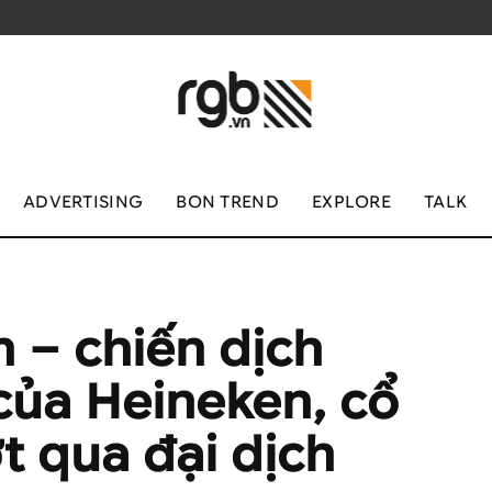
ADVERTISING
BON TREND
EXPLORE
TALK
n – chiến dịch
của Heineken, cổ
t qua đại dịch