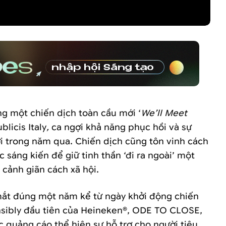
g một chiến dịch toàn cầu mới ‘
We’ll Meet
blicis Italy
,
ca ngợi khả năng phục hồi và sự
i trong năm qua. Chiến dịch cũng tôn vinh cách
c sáng kiến để giữ tinh thần ‘đi ra ngoài’ một
 cảnh giãn cách xã hội.
ắt đúng một năm kể từ ngày khởi động chiến
sibly đầu tiên của Heineken®, ODE TO CLOSE,
 quảng cáo thể hiện sự hỗ trợ cho người tiêu