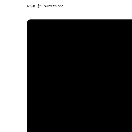
RGB
5 năm trước
Posted
by