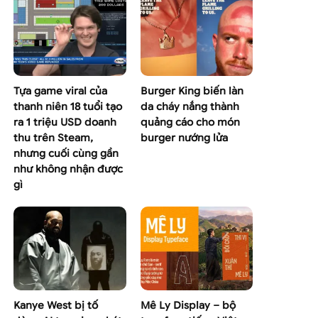
Tựa game viral của
Burger King biến làn
thanh niên 18 tuổi tạo
da cháy nắng thành
ra 1 triệu USD doanh
quảng cáo cho món
thu trên Steam,
burger nướng lửa
nhưng cuối cùng gần
như không nhận được
gì
Kanye West bị tố
Mê Ly Display – bộ