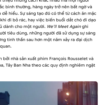
i thiệu những cách khác nhau mà mọi người
c bình thường, hàng ngày trở nên bất ngờ và
h dễ hiểu. Sự sáng tạo đó có thể từ cách ăn mặc
khi đi bỏ rác, hay việc biến buổi dắt chó đi dạo
vũ dành cho một người.
We’ll Meet Again
ghi
ời tiêu dùng, những người đã sử dụng sự sáng
ững tinh thần sau hơn một năm xảy ra đại dịch
 quan.
 bởi nhà sản xuất phim François Rousselet và
a, ​​Tây Ban Nha theo các quy định nghiêm ngặt