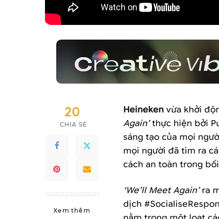
20
Heineken
vừa khởi độn
Again’
thực hiện bởi Pu
CHIA SẺ
sáng tạo của mọi ngườ
mọi người đã tìm ra cá
cách an toàn trong bối
‘We’ll Meet Again’
ra m
dịch #SocialiseRespon
Xem thêm
nằm trong một loạt các