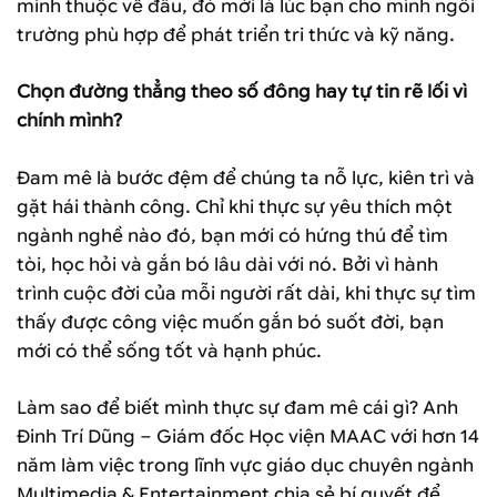
mình thuộc về đâu, đó mới là lúc bạn cho mình ngôi
trường phù hợp để phát triển tri thức và kỹ năng.
Chọn đường thẳng theo số đông hay tự tin rẽ lối vì
chính mình?
Đam mê là bước đệm để chúng ta nỗ lực, kiên trì và
gặt hái thành công. Chỉ khi thực sự yêu thích một
ngành nghề nào đó, bạn mới có hứng thú để tìm
tòi, học hỏi và gắn bó lâu dài với nó. Bởi vì hành
trình cuộc đời của mỗi người rất dài, khi thực sự tìm
thấy được công việc muốn gắn bó suốt đời, bạn
mới có thể sống tốt và hạnh phúc.
Làm sao để biết mình thực sự đam mê cái gì? Anh
Đinh Trí Dũng – Giám đốc Học viện MAAC với hơn 14
năm làm việc trong lĩnh vực giáo dục chuyên ngành
Multimedia & Entertainment chia sẻ bí quyết để