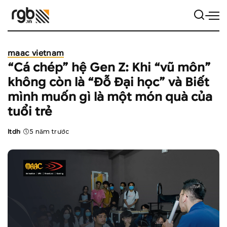
maac vietnam
“Cá chép” hệ Gen Z: Khi “vũ môn”
không còn là “Đỗ Đại học” và Biết
mình muốn gì là một món quà của
tuổi trẻ
ltdh
5 năm trước
Posted
by