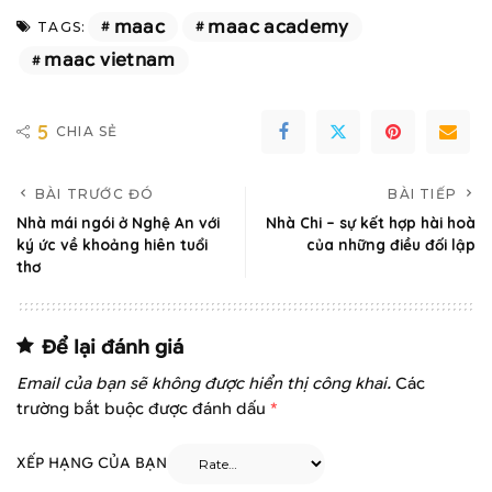
maac
maac academy
TAGS:
maac vietnam
5
CHIA SẺ
BÀI TRƯỚC ĐÓ
BÀI TIẾP
Nhà mái ngói ở Nghệ An với
Nhà Chi – sự kết hợp hài hoà
ký ức về khoảng hiên tuổi
của những điều đối lập
thơ
Để lại đánh giá
Email của bạn sẽ không được hiển thị công khai.
Các
trường bắt buộc được đánh dấu
*
XẾP HẠNG CỦA BẠN