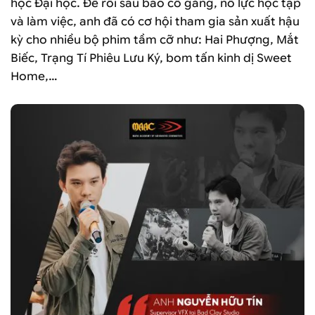
học Đại học. Để rồi sau bao cố gắng, nỗ lực học tập
và làm việc, anh đã có cơ hội tham gia sản xuất hậu
kỳ cho nhiều bộ phim tầm cỡ như: Hai Phượng, Mắt
Biếc, Trạng Tí Phiêu Lưu Ký, bom tấn kinh dị Sweet
Home,…