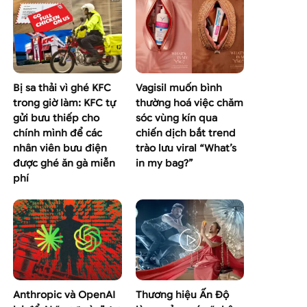
Bị sa thải vì ghé KFC
Vagisil muốn bình
trong giờ làm: KFC tự
thường hoá việc chăm
gửi bưu thiếp cho
sóc vùng kín qua
chính mình để các
chiến dịch bắt trend
nhân viên bưu điện
trào lưu viral “What’s
được ghé ăn gà miễn
in my bag?”
phí
Anthropic và OpenAI
Thương hiệu Ấn Độ