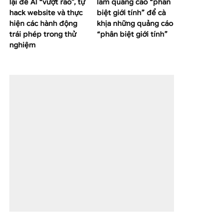
lại để AI “vượt rào”, tự
làm quảng cáo “phân
hack website và thực
biệt giới tính” để cà
hiện các hành động
khịa những quảng cáo
trái phép trong thử
“phân biệt giới tính”
nghiệm