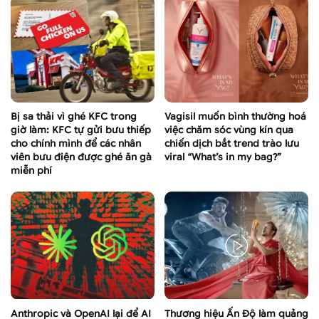
Bị sa thải vì ghé KFC trong
Vagisil muốn bình thường hoá
giờ làm: KFC tự gửi bưu thiếp
việc chăm sóc vùng kín qua
cho chính mình để các nhân
chiến dịch bắt trend trào lưu
viên bưu điện được ghé ăn gà
viral “What’s in my bag?”
miễn phí
Anthropic và OpenAI lại để AI
Thương hiệu Ấn Độ làm quảng