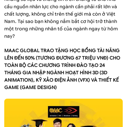
cầu nguồn nhân lực cho ngành cần phải rất lớn và
chất lượng, không chỉ trên thế giới mà còn ở Việt
Nam. Tại sao bạn không nắm bắt cơ hội trở thành
một trong những nhân tố của ngành ngay từ hôm
nay?
MAAC GLOBAL TRAO TẶNG HỌC BỔNG TÀI NĂNG
LÊN ĐẾN 50% (TƯƠNG ĐƯƠNG 67 TRIỆU VNĐ) CHO
TOÀN BỘ CÁC CHƯƠNG TRÌNH ĐÀO TẠO 24
THÁNG GIA NHẬP NGÀNH HOẠT HÌNH 3D (3D
ANIMATION), KỸ XẢO ĐIỆN ẢNH (VFX) VÀ THIẾT KẾ
GAME (GAME DESIGN)