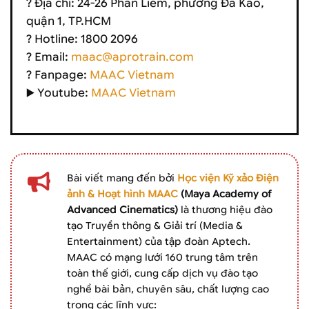
? Địa chỉ: 24-26 Phan Liêm, phường Đa Kao,
quận 1, TP.HCM
? Hotline: 1800 2096
? Email:
maac@aprotrain.com
? Fanpage:
MAAC Vietnam
▶️ Youtube:
MAAC Vietnam
Bài viết mang đến bởi
Học viện Kỹ xảo Điện
ảnh & Hoạt hình MAAC
(Maya Academy of
Advanced Cinematics)
là thương hiệu đào
tạo Truyền thông & Giải trí (Media &
Entertainment) của tập đoàn Aptech.
MAAC có mạng lưới 160 trung tâm trên
toàn thế giới, cung cấp dịch vụ đào tạo
nghề bài bản, chuyên sâu, chất lượng cao
trong các lĩnh vực: