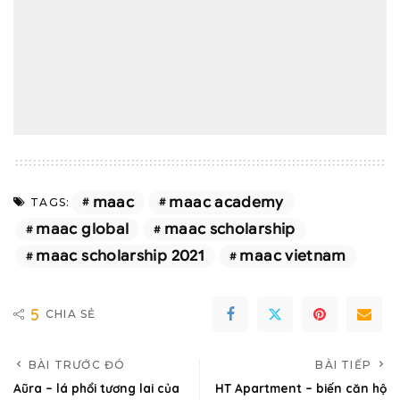
maac
maac academy
TAGS:
maac global
maac scholarship
maac scholarship 2021
maac vietnam
5
CHIA SẺ
BÀI TRƯỚC ĐÓ
BÀI TIẾP
Aũra – lá phổi tương lai của
HT Apartment – biến căn hộ