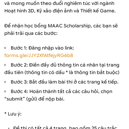
và mong muốn theo đuổi nghiêm túc với ngành
Hoạt hình 3D, Kỹ xảo điện ảnh và Thiết kế Game.
Để nhận học bổng MAAC Scholarship, các bạn sẽ
phải trải qua các bước:
Bước 1: Đăng nhập vào link:
forms.gle/JJY2XfAtfejyRG6b8
Bước 2: Điền đầy đủ thông tin cá nhân tại trang
đầu tiên (thông tin có dấu * là thông tin bắt buộc)
Bước 3: Bắt đầu làm bài thi ở các trang kế tiếp.
Bước 4: Hoàn thành tất cả các câu hỏi, chọn
“submit” (gửi) để nộp bài.
* Lưu ý:
Đề thi có tất cả 4 trang, bao gồm 25 câu trắc