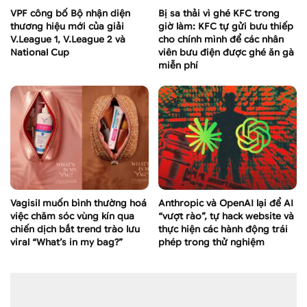
VPF công bố Bộ nhận diện
Bị sa thải vì ghé KFC trong
thương hiệu mới của giải
giờ làm: KFC tự gửi bưu thiếp
V.League 1, V.League 2 và
cho chính mình để các nhân
National Cup
viên bưu điện được ghé ăn gà
miễn phí
Vagisil muốn bình thường hoá
Anthropic và OpenAI lại để AI
việc chăm sóc vùng kín qua
“vượt rào”, tự hack website và
chiến dịch bắt trend trào lưu
thực hiện các hành động trái
viral “What’s in my bag?”
phép trong thử nghiệm