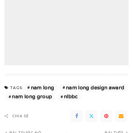
nam long
nam long design award
TAGS:
nam long group
nlbbc
CHIA SẺ
BÀI TRƯỚC ĐÓ
BÀI TIẾP