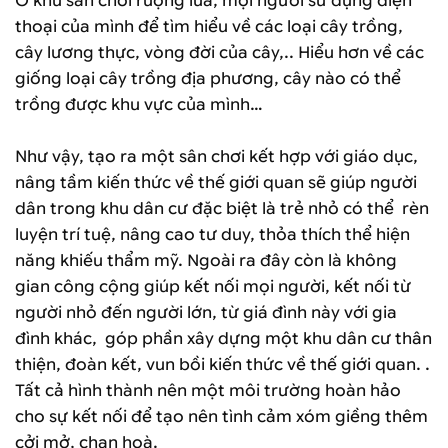
Ở khu sân chơi ruộng lúa, mọi người sử dụng điện
thoại của mình để tìm hiểu về các loại cây trồng,
cây lương thực, vòng đời của cây,.. Hiểu hơn về các
giống loại cây trồng địa phương, cây nào có thể
trồng được khu vực của mình…
Như vậy, tạo ra một sân chơi kết hợp với giáo dục,
nâng tầm kiến thức về thế giới quan sẽ giúp người
dân trong khu dân cư đặc biệt là trẻ nhỏ có thể rèn
luyện trí tuệ, nâng cao tư duy, thỏa thích thể hiện
năng khiếu thẩm mỹ. Ngoài ra đây còn là không
gian công cộng giúp kết nối mọi người, kết nối từ
người nhỏ đến người lớn, từ giá đình này với gia
đình khác, góp phần xây dựng một khu dân cư thân
thiện, đoàn kết, vun bồi kiến thức về thế giới quan. .
Tất cả hình thành nên một môi trường hoàn hảo
cho sự kết nối để tạo nên tình cảm xóm giềng thêm
cởi mở, chan hoà.