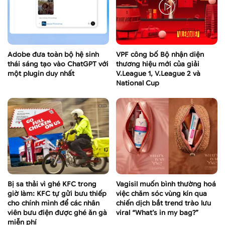
Adobe đưa toàn bộ hệ sinh
VPF công bố Bộ nhận diện
thái sáng tạo vào ChatGPT với
thương hiệu mới của giải
một plugin duy nhất
V.League 1, V.League 2 và
National Cup
Bị sa thải vì ghé KFC trong
Vagisil muốn bình thường hoá
giờ làm: KFC tự gửi bưu thiếp
việc chăm sóc vùng kín qua
cho chính mình để các nhân
chiến dịch bắt trend trào lưu
viên bưu điện được ghé ăn gà
viral “What’s in my bag?”
miễn phí