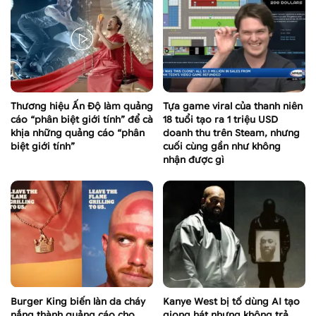
Thương hiệu Ấn Độ làm quảng
Tựa game viral của thanh niên
cáo “phân biệt giới tính” để cà
18 tuổi tạo ra 1 triệu USD
khịa những quảng cáo “phân
doanh thu trên Steam, nhưng
biệt giới tính”
cuối cùng gần như không
nhận được gì
Burger King biến làn da cháy
Kanye West bị tố dùng AI tạo
nắng thành quảng cáo cho
giọng hát nhưng không trả