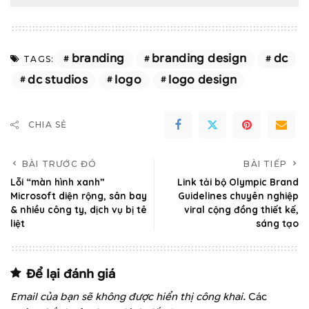
branding
branding design
dc
TAGS:
dc studios
logo
logo design
CHIA SẺ
BÀI TRƯỚC ĐÓ
BÀI TIẾP
Lỗi “màn hình xanh”
Link tải bộ Olympic Brand
Microsoft diện rộng, sân bay
Guidelines chuyên nghiệp
& nhiều công ty, dịch vụ bị tê
viral cộng đồng thiết kế,
liệt
sáng tạo
Để lại đánh giá
Email của bạn sẽ không được hiển thị công khai.
Các