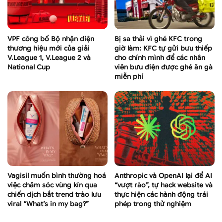
VPF công bố Bộ nhận diện
Bị sa thải vì ghé KFC trong
thương hiệu mới của giải
giờ làm: KFC tự gửi bưu thiếp
V.League 1, V.League 2 và
cho chính mình để các nhân
National Cup
viên bưu điện được ghé ăn gà
miễn phí
Vagisil muốn bình thường hoá
Anthropic và OpenAI lại để AI
việc chăm sóc vùng kín qua
“vượt rào”, tự hack website và
chiến dịch bắt trend trào lưu
thực hiện các hành động trái
viral “What’s in my bag?”
phép trong thử nghiệm