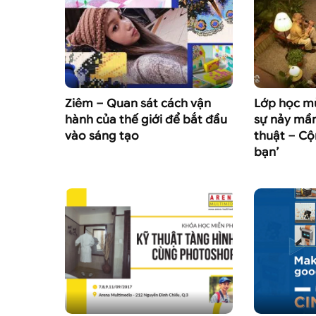
Ziêm – Quan sát cách vận
Lớp học m
hành của thế giới để bắt đầu
sự nảy mầ
vào sáng tạo
thuật – C
bạn’