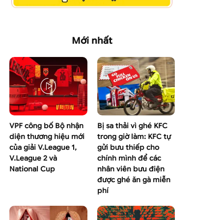
Mới nhất
VPF công bố Bộ nhận
Bị sa thải vì ghé KFC
diện thương hiệu mới
trong giờ làm: KFC tự
của giải V.League 1,
gửi bưu thiếp cho
V.League 2 và
chính mình để các
National Cup
nhân viên bưu điện
được ghé ăn gà miễn
phí