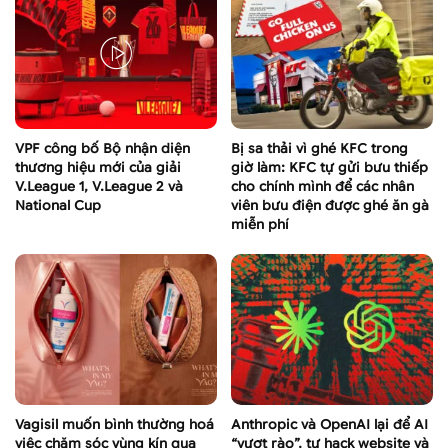
VPF công bố Bộ nhận diện
Bị sa thải vì ghé KFC trong
thương hiệu mới của giải
giờ làm: KFC tự gửi bưu thiếp
V.League 1, V.League 2 và
cho chính mình để các nhân
National Cup
viên bưu điện được ghé ăn gà
miễn phí
Vagisil muốn bình thường hoá
Anthropic và OpenAI lại để AI
việc chăm sóc vùng kín qua
“vượt rào”, tự hack website và