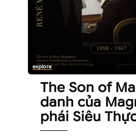
explore
The Son of Ma
danh của Magr
phái Siêu Thự