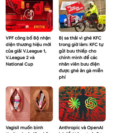
VPF công bố Bộ nhận
Bị sa thải vì ghé KFC
diện thương hiệu mới
trong giờ làm: KFC tự
của giải V.League 1,
gửi bưu thiếp cho
V.League 2 và
chính mình để các
National Cup
nhân viên bưu điện
được ghé ăn gà miễn
phí
Vagisil muốn bình
Anthropic và OpenAI