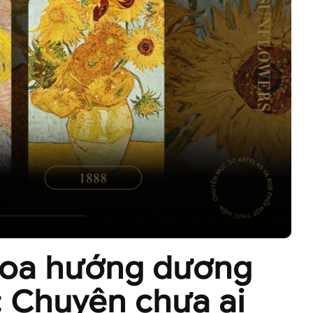
oa hướng dương
 Chuyện chưa ai