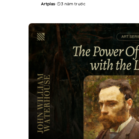
Artplas
3 năm trước
Posted
by