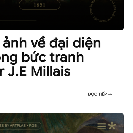
 ảnh về đại diện
ong bức tranh
 J.E Millais
ĐỌC TIẾP