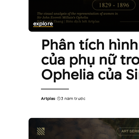
explore
Phân tích hình
của phụ nữ tr
Ophelia của Sir
Artplas
3 năm trước
Posted
by