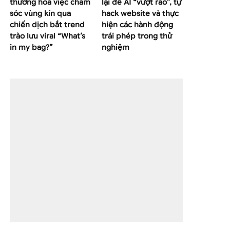
thường hoá việc chăm
lại để AI “vượt rào”, tự
sóc vùng kín qua
hack website và thực
chiến dịch bắt trend
hiện các hành động
trào lưu viral “What’s
trái phép trong thử
in my bag?”
nghiệm