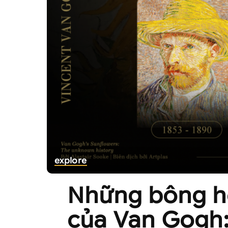
explore
Những bông h
của Van Gogh: