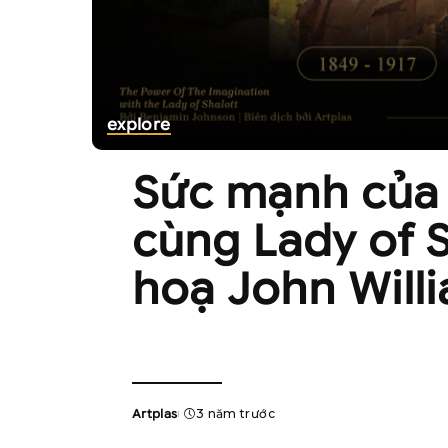
explore
Sức mạnh của 
cùng Lady of 
hoạ John Will
Artplas
3 năm trước
Posted
by