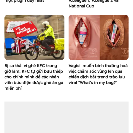
một plugin duy nhất
V.League 1, V.League 2 và
National Cup
Bị sa thải vì ghé KFC trong
Vagisil muốn bình thường hoá
giờ làm: KFC tự gửi bưu thiếp
việc chăm sóc vùng kín qua
cho chính mình để các nhân
chiến dịch bắt trend trào lưu
viên bưu điện được ghé ăn gà
viral “What’s in my bag?”
miễn phí