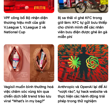
VPF công bố Bộ nhận diện
Bị sa thải vì ghé KFC trong
thương hiệu mới của giải
giờ làm: KFC tự gửi bưu thiếp
V.League 1, V.League 2 và
cho chính mình để các nhân
National Cup
viên bưu điện được ghé ăn gà
miễn phí
Vagisil muốn bình thường hoá
Anthropic và OpenAI lại để AI
việc chăm sóc vùng kín qua
“vượt rào”, tự hack website và
chiến dịch bắt trend trào lưu
thực hiện các hành động trái
viral “What’s in my bag?”
phép trong thử nghiệm