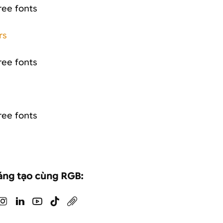
rs
áng tạo cùng RGB: