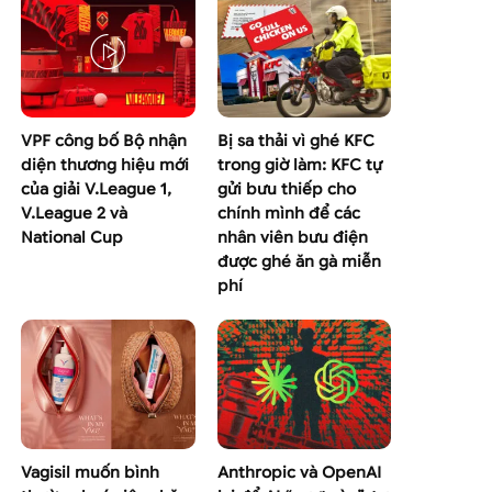
VPF công bố Bộ nhận
Bị sa thải vì ghé KFC
diện thương hiệu mới
trong giờ làm: KFC tự
của giải V.League 1,
gửi bưu thiếp cho
V.League 2 và
chính mình để các
National Cup
nhân viên bưu điện
được ghé ăn gà miễn
phí
Vagisil muốn bình
Anthropic và OpenAI