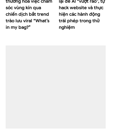
thường hoá việc chăm
lại để AI “vượt rào”, tự
sóc vùng kín qua
hack website và thực
chiến dịch bắt trend
hiện các hành động
trào lưu viral “What’s
trái phép trong thử
in my bag?”
nghiệm