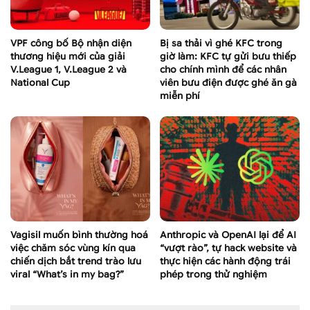
VPF công bố Bộ nhận diện
Bị sa thải vì ghé KFC trong
thương hiệu mới của giải
giờ làm: KFC tự gửi bưu thiếp
V.League 1, V.League 2 và
cho chính mình để các nhân
National Cup
viên bưu điện được ghé ăn gà
miễn phí
Vagisil muốn bình thường hoá
Anthropic và OpenAI lại để AI
việc chăm sóc vùng kín qua
“vượt rào”, tự hack website và
chiến dịch bắt trend trào lưu
thực hiện các hành động trái
viral “What’s in my bag?”
phép trong thử nghiệm