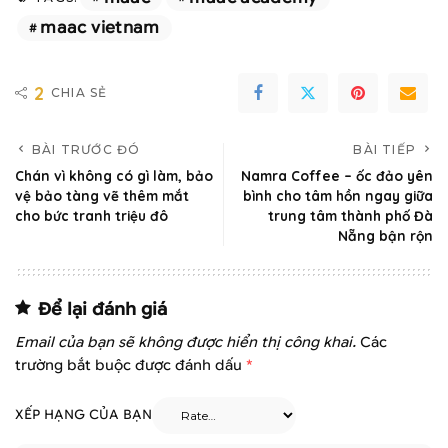
maac vietnam
2
CHIA SẺ
BÀI TRƯỚC ĐÓ
BÀI TIẾP
Chán vì không có gì làm, bảo
Namra Coffee – ốc đảo yên
vệ bảo tàng vẽ thêm mắt
bình cho tâm hồn ngay giữa
cho bức tranh triệu đô
trung tâm thành phố Đà
Nẵng bận rộn
Để lại đánh giá
Email của bạn sẽ không được hiển thị công khai.
Các
trường bắt buộc được đánh dấu
*
XẾP HẠNG CỦA BẠN