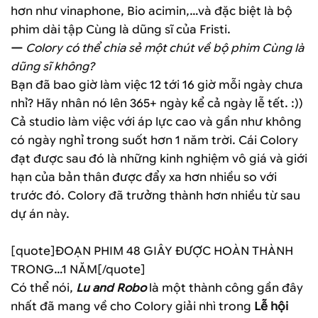
hơn như vinaphone, Bio acimin,…và đặc biệt là bộ
phim dài tập Cùng là dũng sĩ của Fristi.
—
Colory có thể chia sẻ một chút về bộ phim Cùng là
dũng sĩ không?
Bạn đã bao giờ làm việc 12 tới 16 giờ mỗi ngày chưa
nhỉ? Hãy nhân nó lên 365+ ngày kể cả ngày lễ tết. :))
Cả studio làm việc với áp lực cao và gần như không
có ngày nghỉ trong suốt hơn 1 năm trời. Cái Colory
đạt được sau đó là những kinh nghiệm vô giá và giới
hạn của bản thân được đẩy xa hơn nhiều so với
trước đó. Colory đã trưởng thành hơn nhiều từ sau
dự án này.
[quote]ĐOẠN PHIM 48 GIÂY ĐƯỢC HOÀN THÀNH
TRONG…1 NĂM[/quote]
Có thể nói,
Lu and Robo
là một thành công gần đây
nhất đã mang về cho Colory giải nhì trong
Lễ hội