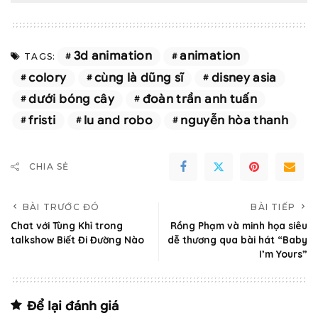
3d animation
animation
TAGS:
colory
cùng là dũng sĩ
disney asia
dưới bóng cây
đoàn trần anh tuấn
fristi
lu and robo
nguyễn hòa thanh
CHIA SẺ
BÀI TRƯỚC ĐÓ
BÀI TIẾP
Chat với Tùng Khỉ trong
Rồng Phạm và minh họa siêu
talkshow Biết Đi Đường Nào
dễ thương qua bài hát “Baby
I’m Yours”
Để lại đánh giá