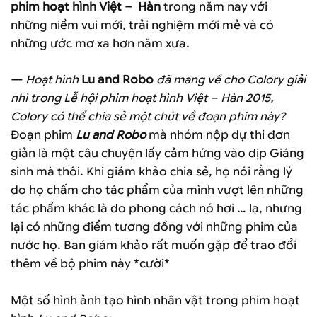
phim hoạt hình Việt – Hàn
trong năm nay với
những niềm vui mới, trải nghiệm mới mẻ và có
những ước mơ xa hơn năm xưa.
—
Hoạt hình
Lu and Robo
đã mang về cho Colory giải
nhì trong Lễ hội phim hoạt hình Việt – Hàn 2015,
Colory có thể chia sẻ một chút về đoạn phim này?
Đoạn phim
Lu and Robo
mà nhóm nộp dự thi đơn
giản là một câu chuyện lấy cảm hứng vào dịp Giáng
sinh mà thôi. Khi giám khảo chia sẻ, họ nói rằng lý
do họ chấm cho tác phẩm của mình vượt lên những
tác phẩm khác là do phong cách nó hơi … lạ, nhưng
lại có những điểm tương đồng với những phim của
nước họ. Ban giám khảo rất muốn gặp để trao đổi
thêm về bộ phim này *cười*
Một số hình ảnh tạo hình nhân vật trong phim hoạt