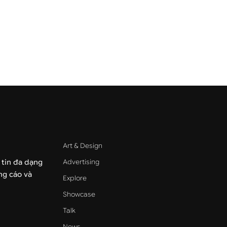
Art & Design
Advertising
 tin đa dạng
ảng cáo và
Explore
Showcase
Talk
News