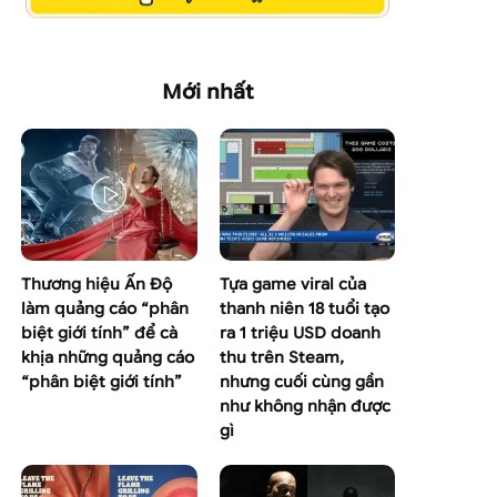
Mới nhất
Thương hiệu Ấn Độ
Tựa game viral của
làm quảng cáo “phân
thanh niên 18 tuổi tạo
biệt giới tính” để cà
ra 1 triệu USD doanh
khịa những quảng cáo
thu trên Steam,
“phân biệt giới tính”
nhưng cuối cùng gần
như không nhận được
gì