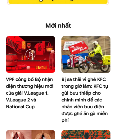
Mới nhất
VPF công bố Bộ nhận
Bị sa thải vì ghé KFC
diện thương hiệu mới
trong giờ làm: KFC tự
của giải V.League 1,
gửi bưu thiếp cho
V.League 2 và
chính mình để các
National Cup
nhân viên bưu điện
được ghé ăn gà miễn
phí