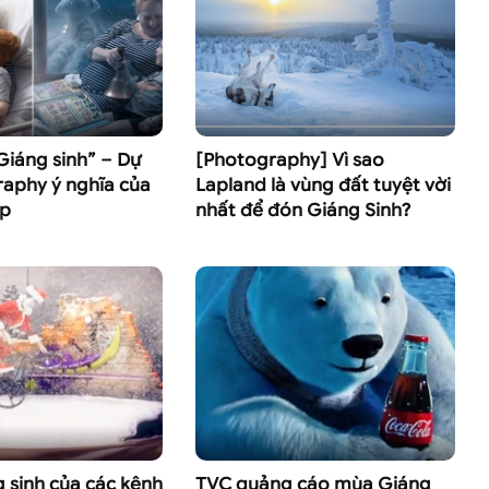
Giáng sinh” – Dự
[Photography] Vì sao
aphy ý nghĩa của
Lapland là vùng đất tuyệt vời
op
nhất để đón Giáng Sinh?
g sinh của các kênh
TVC quảng cáo mùa Giáng