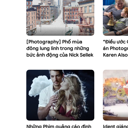
[Photography] Phố mùa
“Điều ước 
đông lung linh trong những
án Photogr
bức ảnh động của Nick Sellek
Karen Als
Những Phim quảng cáo đình
Ident gián