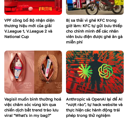
VPF công bố Bộ nhận diện
Bị sa thải vì ghé KFC trong
thương hiệu mới của giải
giờ làm: KFC tự gửi bưu thiếp
V.League 1, V.League 2 và
cho chính mình để các nhân
National Cup
viên bưu điện được ghé ăn gà
miễn phí
Vagisil muốn bình thường hoá
Anthropic và OpenAI lại để AI
việc chăm sóc vùng kín qua
“vượt rào”, tự hack website và
chiến dịch bắt trend trào lưu
thực hiện các hành động trái
viral “What’s in my bag?”
phép trong thử nghiệm