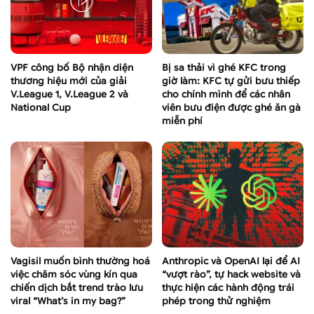
VPF công bố Bộ nhận diện
Bị sa thải vì ghé KFC trong
thương hiệu mới của giải
giờ làm: KFC tự gửi bưu thiếp
V.League 1, V.League 2 và
cho chính mình để các nhân
National Cup
viên bưu điện được ghé ăn gà
miễn phí
Vagisil muốn bình thường hoá
Anthropic và OpenAI lại để AI
việc chăm sóc vùng kín qua
“vượt rào”, tự hack website và
chiến dịch bắt trend trào lưu
thực hiện các hành động trái
viral “What’s in my bag?”
phép trong thử nghiệm