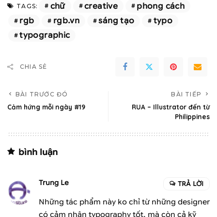
chữ
creative
phong cách
TAGS:
rgb
rgb.vn
sáng tạo
typo
typographic
CHIA SẺ
BÀI TRƯỚC ĐÓ
BÀI TIẾP
Cảm hứng mỗi ngày #19
RUA – Illustrator đến từ
Philippines
bình luận
Trung Le
TRẢ LỜI
Những tác phẩm này ko chỉ từ những designer
có cảm nhận typography tốt, mà còn cả kỹ