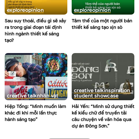
explore
opinion
explore
opinion
Sau suy thoái, điều gì sẽ xảy
Tâm thế của một người bán
ra trong giai đoạn tái định
thiết kế sáng tạo xịn sò
hình ngành thiết kế sáng
tạo?
creative talk
inspiration
creative talk
nhân vật
student showcase
Hiệp Tống: “Mình muốn làm
Hải Yến: “Mình sử dụng thiết
khác đi khi mỗi lần thực
kế kiểu chữ để truyền tải
hành sáng tạo”
câu chuyện về văn hóa qua
dự án Đông Sơn.”