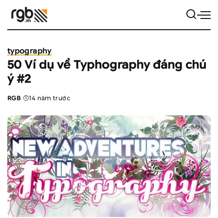
typography
50 Ví dụ về Typhography đáng chú
ý #2
RGB
14 năm trước
Posted
by