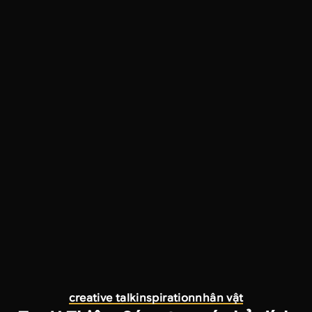
creative talk
inspiration
nhân vật