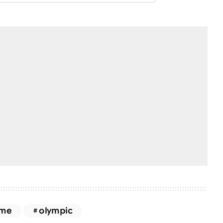
me
olympic