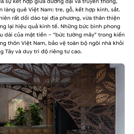
là sự kết hợp giữa đương đại và truyền thống,
 làng quê Việt Nam: tre, gỗ, kết hợp kính, sắt.
nhiên rất dồi dào tại địa phương, vừa thân thiện
ng lại hiệu quả kinh tế. Những bức bình phong
u dài của mặt tiền – “bức tường mây” trong kiến
nông thôn Việt Nam, bảo vệ toàn bộ ngôi nhà khỏi
 Tây và duy trì độ riêng tư cao.