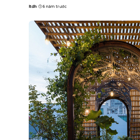
ltdh
6 năm trước
Posted
by