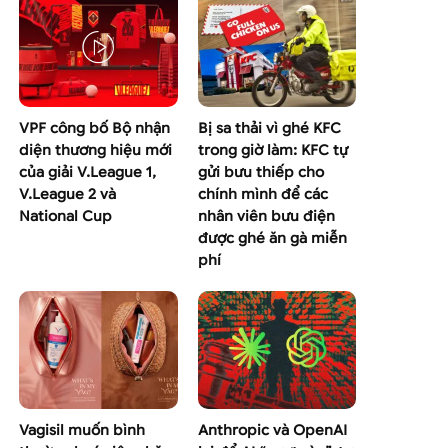
VPF công bố Bộ nhận
Bị sa thải vì ghé KFC
diện thương hiệu mới
trong giờ làm: KFC tự
của giải V.League 1,
gửi bưu thiếp cho
V.League 2 và
chính mình để các
National Cup
nhân viên bưu điện
được ghé ăn gà miễn
phí
Vagisil muốn bình
Anthropic và OpenAI