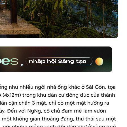
ống như nhiều ngôi nhà ống khác ở Sài Gòn, tọa
ẹp (4x12m) trong khu dân cư đông đúc của thành
 lân cận chắn 3 mặt, chỉ có một mặt hướng ra
Tây. Đến với NgNg, cô chủ đam mê làm vườn
một không gian thoáng đãng, thư thái sau một
, với những mảng xanh dồi dào như ở vùng quê.