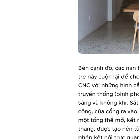
Bên cạnh đó, các nan 
tre này cuộn lại để c
CNC với những hình cắ
truyền thống (bình pho
sáng và không khí. S
công, cửa cổng ra vào
một tổng thể mở, kết n
thang, được tạo nên t
phép kết nối trực quan