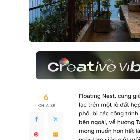
6
Floating Nest, cũng gi
lạc trên một lô đất h
CHIA SẺ
phố, bị các công trình
bên ngoài, về hướng 
mong muốn hơn hết là 
ngày làm việc mệt mỏi