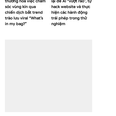
thường hoá việc chăm
lại để AI “vượt rào”, tự
sóc vùng kín qua
hack website và thực
chiến dịch bắt trend
hiện các hành động
trào lưu viral “What’s
trái phép trong thử
in my bag?”
nghiệm