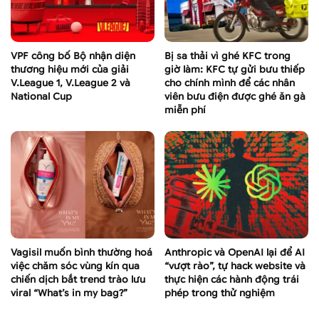
VPF công bố Bộ nhận diện
Bị sa thải vì ghé KFC trong
thương hiệu mới của giải
giờ làm: KFC tự gửi bưu thiếp
V.League 1, V.League 2 và
cho chính mình để các nhân
National Cup
viên bưu điện được ghé ăn gà
miễn phí
Vagisil muốn bình thường hoá
Anthropic và OpenAI lại để AI
việc chăm sóc vùng kín qua
“vượt rào”, tự hack website và
chiến dịch bắt trend trào lưu
thực hiện các hành động trái
viral “What’s in my bag?”
phép trong thử nghiệm