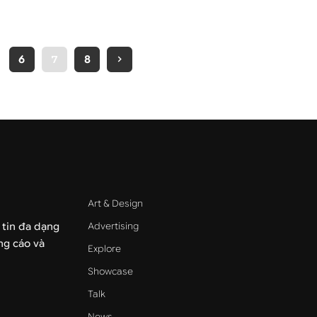
6
7
8
Art & Design
Advertising
 tin đa dạng
ảng cáo và
Explore
Showcase
Talk
News