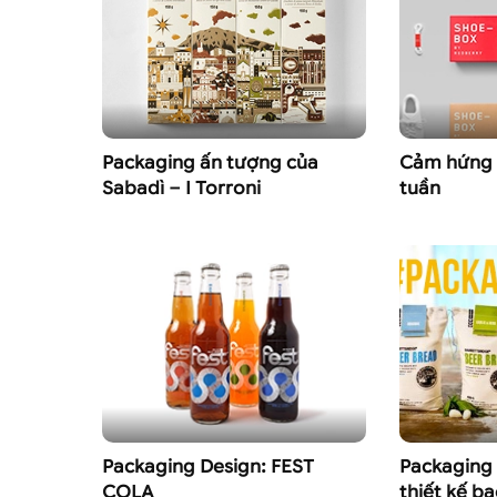
Packaging ấn tượng của
Cảm hứng 
Sabadì – I Torroni
tuần
Packaging Design: FEST
Packaging
COLA
thiết kế b