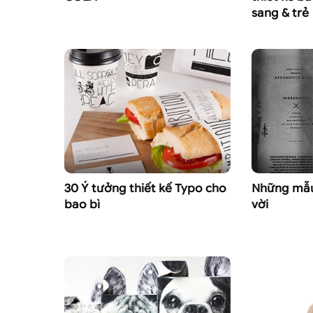
sang & trẻ
30 Ý tưởng thiết kế Typo cho
Những mẫu 
bao bì
vời