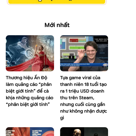
Mới nhất
Thương hiệu Ấn Độ
Tựa game viral của
làm quảng cáo “phân
thanh niên 18 tuổi tạo
biệt giới tính” để cà
ra 1 triệu USD doanh
khịa những quảng cáo
thu trên Steam,
“phân biệt giới tính”
nhưng cuối cùng gần
như không nhận được
gì