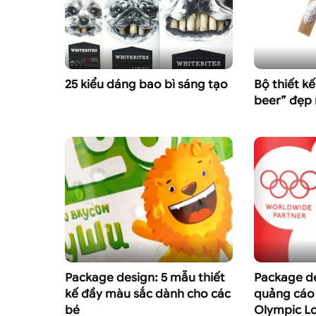
25 kiểu dáng bao bì sáng tạo
Bộ thiết k
beer” đẹp 
Package design: 5 mẫu thiết
Package de
kế đầy màu sắc dành cho các
quảng cáo 
bé
Olympic L