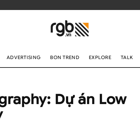
ADVERTISING
BON TREND
EXPLORE
TALK
raphy: Dự án Low
y