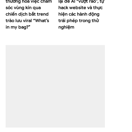
thường hoá việc chăm
lại để AI “vượt rào”, tự
sóc vùng kín qua
hack website và thực
chiến dịch bắt trend
hiện các hành động
trào lưu viral “What’s
trái phép trong thử
in my bag?”
nghiệm