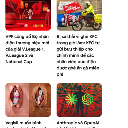
VPF công bố Bộ nhận
Bị sa thải vì ghé KFC
diện thương hiệu mới
trong giờ làm: KFC tự
của giải V.League 1,
gửi bưu thiếp cho
V.League 2 và
chính mình để các
National Cup
nhân viên bưu điện
được ghé ăn gà miễn
phí
Vagisil muốn bình
Anthropic và OpenAI