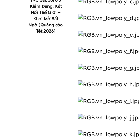
TVC Sapporo x
Khim Dang: Kết
Nối Thế Giới –
Khơi Mở Bất
Ngờ [Quảng cáo
Tết 2026]