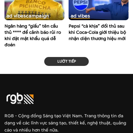
ad vibes
campaign
ad vibes
Ngân hàng “giấu” tên cầu
Pepsi “cà khịa” đối thủ sau
thủ **** để cảnh báo rủi ro
khi Coca-Cola giới thiệu bộ
khi đặt mật khẩu quá dễ
nhận diện thương hiệu mới
đoán
LƯỚT TIẾP
RGB - Cộng đồng Sáng tạo Việt Nam. Trang thông tin đa
dạng về các lĩnh vực sáng tạo, thiết kế, nghệ thuật, quảng
cáo và nhiều hơn thế nữa.