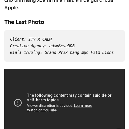
cho tính năng xoá tin nhắn sau khi đã gửi đi của
Apple.
The Last Photo
Client: ITV X CALM
Creative Agency: adam&eveDDB
Giải thưởng: Grand Prix hạng mục Film Lions