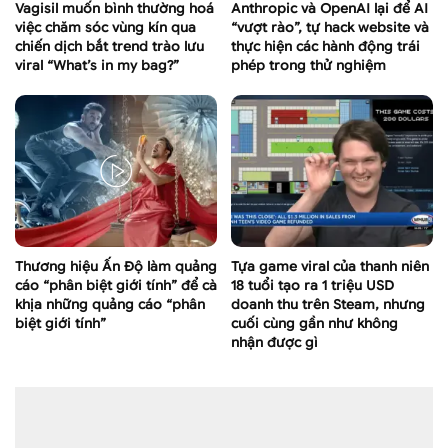
Vagisil muốn bình thường hoá
Anthropic và OpenAI lại để AI
việc chăm sóc vùng kín qua
“vượt rào”, tự hack website và
chiến dịch bắt trend trào lưu
thực hiện các hành động trái
viral “What’s in my bag?”
phép trong thử nghiệm
Thương hiệu Ấn Độ làm quảng
Tựa game viral của thanh niên
cáo “phân biệt giới tính” để cà
18 tuổi tạo ra 1 triệu USD
khịa những quảng cáo “phân
doanh thu trên Steam, nhưng
biệt giới tính”
cuối cùng gần như không
nhận được gì