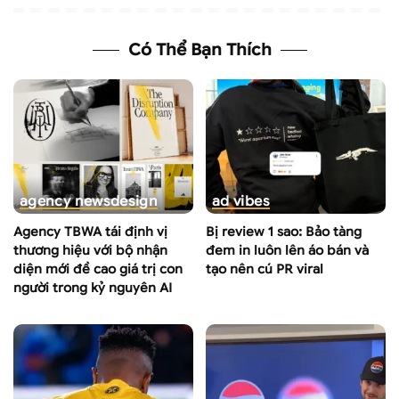
Có Thể Bạn Thích
agency news
design
ad vibes
Agency TBWA tái định vị
Bị review 1 sao: Bảo tàng
thương hiệu với bộ nhận
đem in luôn lên áo bán và
diện mới đề cao giá trị con
tạo nên cú PR viral
người trong kỷ nguyên AI